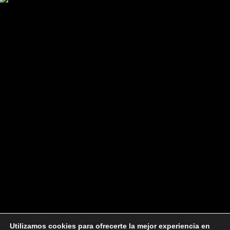
He leído la
Política de Privacidad
y acepto recibir
comunicaciones comerciales personalizadas a través de email.
Utilizamos cookies para ofrecerte la mejor experiencia en