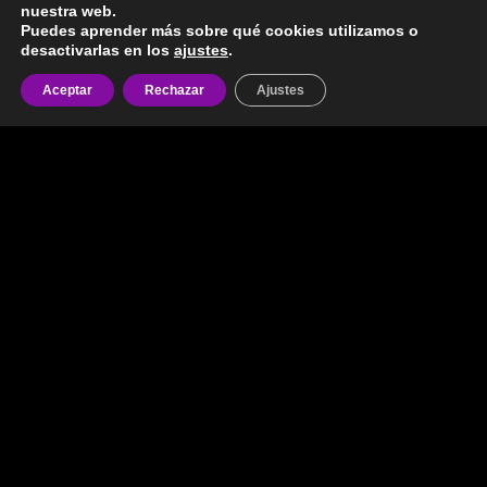
Subscribete a nuestra Newsletter
nuestra web.
Puedes aprender más sobre qué cookies utilizamos o
desactivarlas en los
ajustes
.
Dirección de correo electrónico:
Aceptar
Rechazar
Ajustes
Aviso Legal
Política de Privacidad
Envíos y Devoluciones
Política de Cookies
TE MIRO Y TE ADIVINO © 2022 Todos los Derechos
Reservados.
Esta empresa se reserva el derecho de admisión. No está permitido
faltar el respeto, insultar ni difamar a tarotistas ni a las personas
que trabajamos aquí. Tampoco está permitido coger ni dar