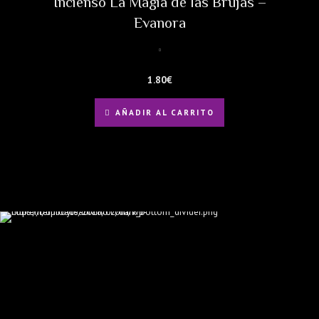
Incienso La Magia de las Brujas –
Evanora
1.80
€
AÑADIR AL CARRITO